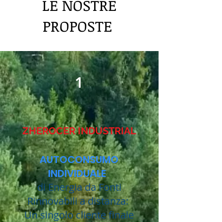
LE NOSTRE
PROPOSTE
1
ZHEROCER INDUSTRIAL
AUTOCONSUMO
INDIVIDUALE
di Energia da Fonti
Rinnovabili a distanza:
Un singolo cliente finale