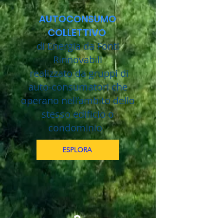
AUTOCONSUMO
COLLETTIVO
di Energia da Fonti
Rinnovabili
realizzato da gruppi di
auto-consumatori che
operano nell’ambito dello
stesso edificio o
condominio
ESPLORA