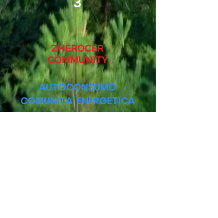
3
ZHEROCER
COMMUNITY
AUTOCONSUMO
COMUNITA’ ENERGETICA
di Energia da Fonti
Rinnovabili
realizzato da Gruppi di
auto-consumatori che
consumano nell’ambito
dello stesso territorio dove
sono connessi sia la
Cabina Primaria di E-