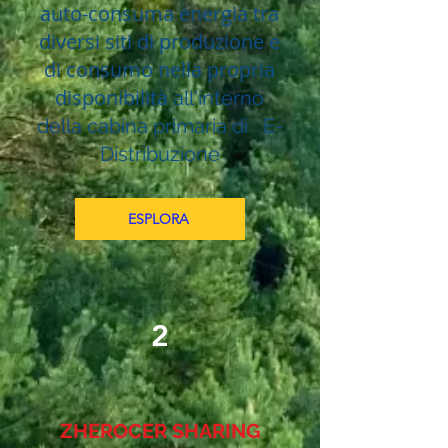
auto-consuma energia tra
diversi siti di produzione e
di consumo nella propria
disponibilità
all'interno
della cabina primaria di E-
Distribuzione
ESPLORA
2
ZHEROCER SHARING