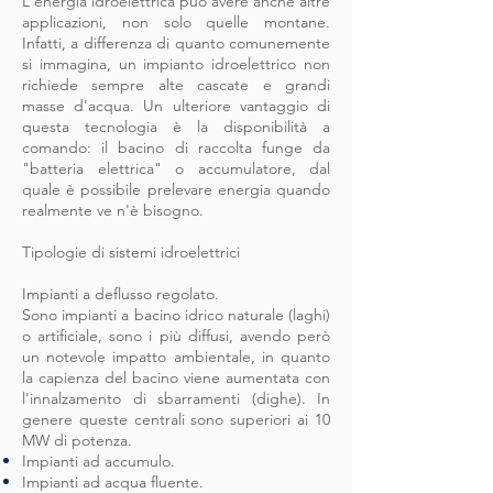
L'energia idroelettrica può avere anche altre
applicazioni, non solo quelle montane.
Infatti, a differenza di quanto comunemente
si immagina, un impianto idroelettrico non
richiede sempre alte cascate e grandi
masse d'acqua. Un ulteriore vantaggio di
questa tecnologia è la disponibilità a
comando: il bacino di raccolta funge da
"batteria elettrica" o accumulatore, dal
quale è possibile prelevare energia quando
realmente ve n'è bisogno.
Tipologie di sistemi idroelettrici
Impianti a deflusso regolato.
Sono impianti a bacino idrico naturale (laghi)
o artificiale, sono i più diffusi, avendo però
un notevole impatto ambientale, in quanto
la capienza del bacino viene aumentata con
l'innalzamento di sbarramenti (dighe). In
genere queste centrali sono superiori ai 10
MW di potenza.
Impianti ad accumulo.
Impianti ad acqua fluente.