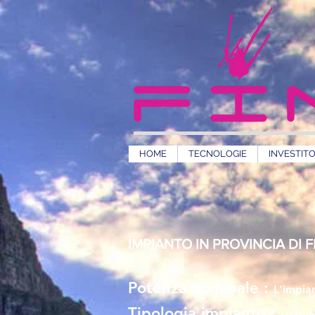
HOME
TECNOLOGIE
INVESTITO
IMPIANTO IN PROVINCIA DI F
Potenza nominale :
L'impia
Tipologia impianto :
su pen