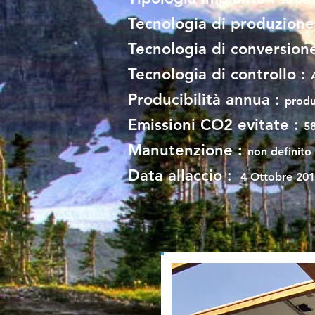
Tecnologia di produzione
Tecnologia di conversion
Tecnologia di controllo :
Producibilità annua :
produ
Emissioni CO2 evitate :
5
Manutenzione :
non definito
Data allaccio :
4 Ottobre 20