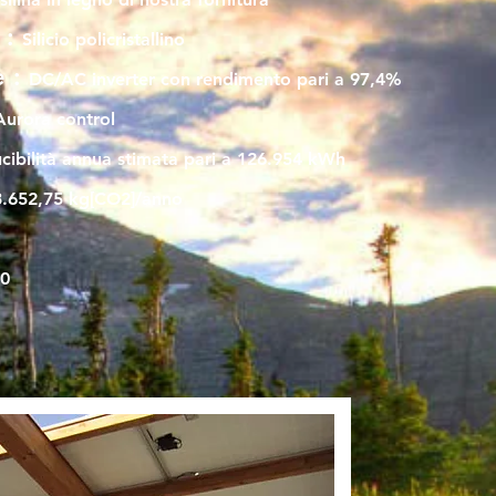
 :
Silicio policristallino
e :
DC/AC inverter con rendimento pari a 97,4%
Aurora control
cibilità annua stimata pari a 126.954 kWh
8.652,75 kg[CO2]/anno
10