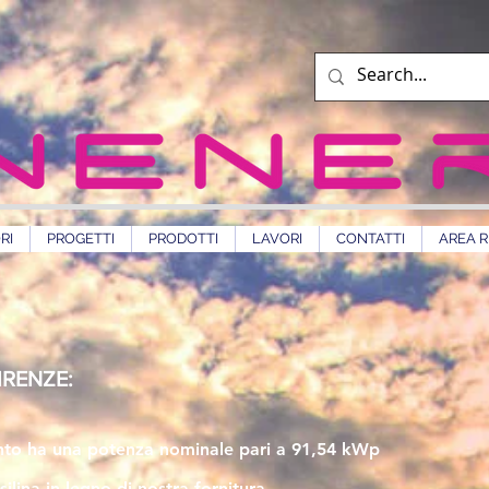
RI
PROGETTI
PRODOTTI
LAVORI
CONTATTI
AREA R
IRENZE:
nto ha una potenza nominale pari a 91,54 kWp
silina in legno di nostra fornitura