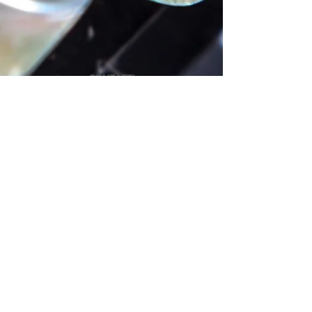
CONTATTI
WhatsApp
+39 3518583954
Legal notices
Login/ Registrati