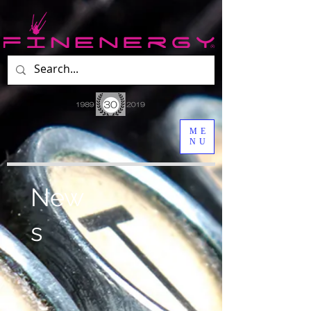
ME
NU
New
s