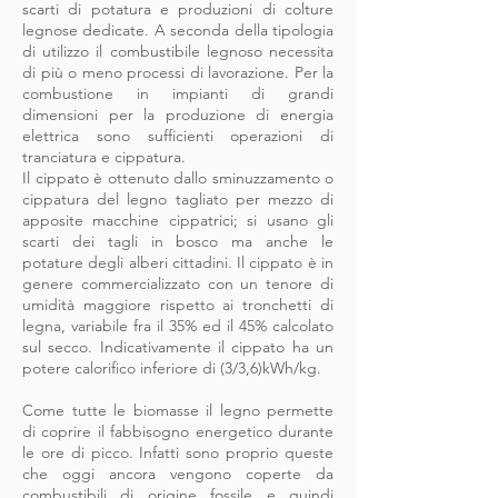
scarti di potatura e produzioni di colture
legnose dedicate. A seconda della tipologia
di utilizzo il combustibile legnoso necessita
di più o meno processi di lavorazione. Per la
combustione in impianti di grandi
dimensioni per la produzione di energia
elettrica sono sufficienti operazioni di
tranciatura e cippatura.
Il cippato è ottenuto dallo sminuzzamento o
cippatura del legno tagliato per mezzo di
apposite macchine cippatrici; si usano gli
scarti dei tagli in bosco ma anche le
potature degli alberi cittadini. Il cippato è in
genere commercializzato con un tenore di
umidità maggiore rispetto ai tronchetti di
legna, variabile fra il 35% ed il 45% calcolato
sul secco. Indicativamente il cippato ha un
potere calorifico inferiore di (3/3,6)kWh/kg.
Come tutte le biomasse il legno permette
di coprire il fabbisogno energetico durante
le ore di picco. Infatti sono proprio queste
che oggi ancora vengono coperte da
combustibili di origine fossile e quindi