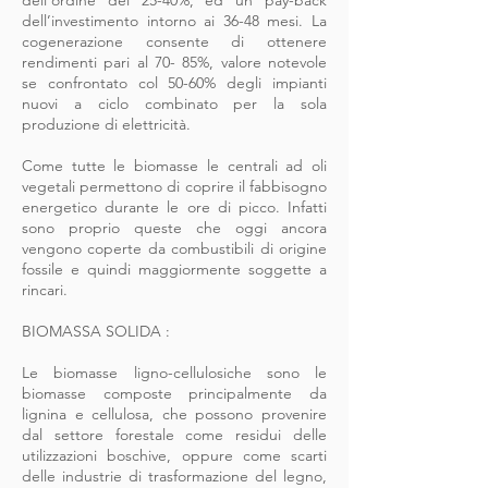
dell’ordine del 25-40%, ed un pay-back
dell’investimento intorno ai 36-48 mesi. La
cogenerazione consente di ottenere
rendimenti pari al 70- 85%, valore notevole
se confrontato col 50-60% degli impianti
nuovi a ciclo combinato per la sola
produzione di elettricità.
Come tutte le biomasse le centrali ad oli
vegetali permettono di coprire il fabbisogno
energetico durante le ore di picco. Infatti
sono proprio queste che oggi ancora
vengono coperte da combustibili di origine
fossile e quindi maggiormente soggette a
rincari.
BIOMASSA SOLIDA :
Le biomasse ligno-cellulosiche sono le
biomasse composte principalmente da
lignina e cellulosa, che possono provenire
dal settore forestale come residui delle
utilizzazioni boschive, oppure come scarti
delle industrie di trasformazione del legno,