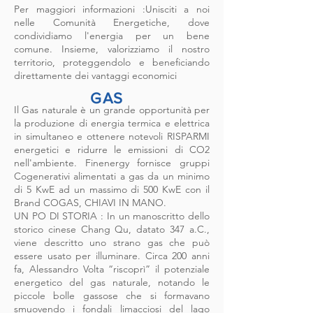
Per maggiori informazioni :Unisciti a noi
nelle Comunità Energetiche, dove
condividiamo l'energia per un bene
comune. Insieme, valorizziamo il nostro
territorio, proteggendolo e beneficiando
direttamente dei vantaggi economici
GAS
Il Gas naturale è un grande opportunità per
la produzione di energia termica e elettrica
in simultaneo e ottenere notevoli RISPARMI
energetici e ridurre le emissioni di CO2
nell'ambiente. Finenergy fornisce gruppi
Cogenerativi alimentati a gas da un minimo
di 5 KwE ad un massimo di 500 KwE con il
Brand COGAS, CHIAVI IN MANO.
UN PO DI STORIA : In un manoscritto dello
storico cinese Chang Qu, datato 347 a.C.,
viene descritto uno strano gas che può
essere usato per illuminare. Circa 200 anni
fa, Alessandro Volta “riscoprì” il potenziale
energetico del gas naturale, notando le
piccole bolle gassose che si formavano
smuovendo i fondali limacciosi del lago