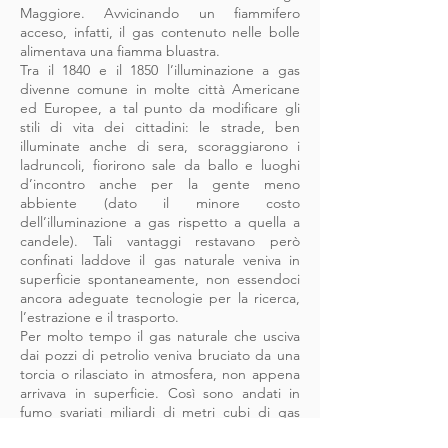
Maggiore. Avvicinando un fiammifero
acceso, infatti, il gas contenuto nelle bolle
alimentava una fiamma bluastra.
Tra il 1840 e il 1850 l’illuminazione a gas
divenne comune in molte città Americane
ed Europee, a tal punto da modificare gli
stili di vita dei cittadini: le strade, ben
illuminate anche di sera, scoraggiarono i
ladruncoli, fiorirono sale da ballo e luoghi
d’incontro anche per la gente meno
abbiente (dato il minore costo
dell’illuminazione a gas rispetto a quella a
candele). Tali vantaggi restavano però
confinati laddove il gas naturale veniva in
superficie spontaneamente, non essendoci
ancora adeguate tecnologie per la ricerca,
l’estrazione e il trasporto.
Per molto tempo il gas naturale che usciva
dai pozzi di petrolio veniva bruciato da una
torcia o rilasciato in atmosfera, non appena
arrivava in superficie. Così sono andati in
fumo svariati miliardi di metri cubi di gas
naturale: uno dei maggiori sprechi di risorse